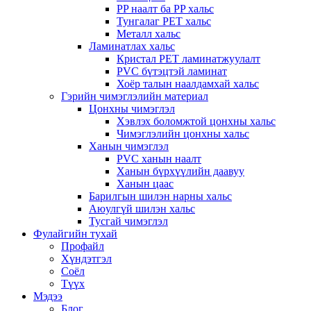
PP наалт ба PP хальс
Тунгалаг PET хальс
Металл хальс
Ламинатлах хальс
Кристал PET ламинатжуулалт
PVC бүтэцтэй ламинат
Хоёр талын наалдамхай хальс
Гэрийн чимэглэлийн материал
Цонхны чимэглэл
Хэвлэх боломжтой цонхны хальс
Чимэглэлийн цонхны хальс
Ханын чимэглэл
PVC ханын наалт
Ханын бүрхүүлийн даавуу
Ханын цаас
Барилгын шилэн нарны хальс
Аюулгүй шилэн хальс
Тусгай чимэглэл
Фулайгийн тухай
Профайл
Хүндэтгэл
Соёл
Түүх
Мэдээ
Блог