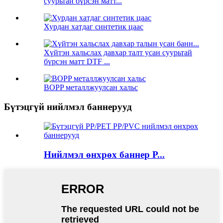
суурьтай бүрсэн матт...
Хурдан хатдаг синтетик цаас
Хүйтэн хальслах давхар талт усан суурьтай
бүрсэн матт DTF ...
BOPP металлжуулсан хальс
Бүтэцгүй нийлмэл баннерууд
Нийлмэл өнхрөх баннер P...