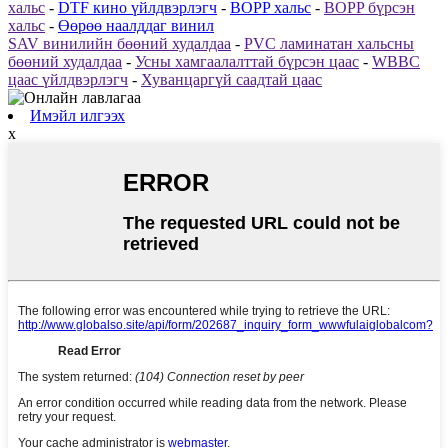
хальс
-
DTF кино үйлдвэрлэгч
-
BOPP хальс
-
BOPP бүрсэн
хальс
-
Өөрөө наалддаг винил
SAV винилийн бөөний худалдаа
-
PVC ламинатан хальсны
бөөний худалдаа
-
Усны хамгаалалттай бүрсэн цаас
-
WBBC
цаас үйлдвэрлэгч
-
Хуванцаргүй саадтай цаас
Имэйл илгээх
x