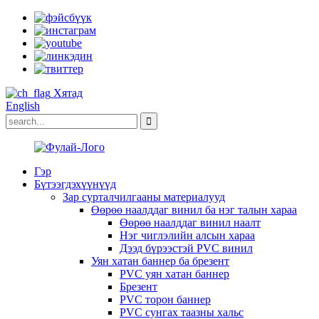
Хятад
English
Гэр
Бүтээгдэхүүнүүд
Зар сурталчилгааны материалууд
Өөрөө наалддаг винил ба нэг талын хараа
Өөрөө наалддаг винил наалт
Нэг чиглэлийн алсын хараа
Дээд бүрээстэй PVC винил
Уян хатан баннер ба брезент
PVC уян хатан баннер
Брезент
PVC торон баннер
PVC сунгах таазны хальс