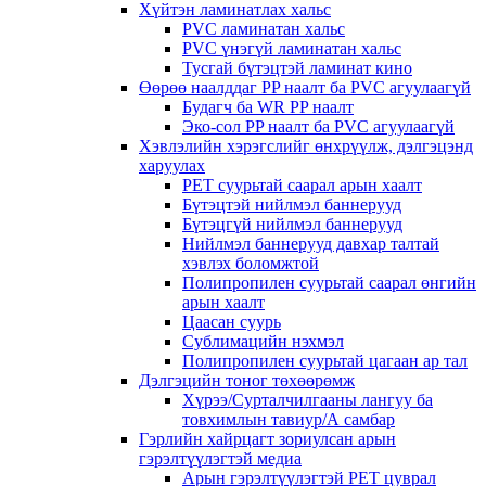
Хүйтэн ламинатлах хальс
PVC ламинатан хальс
PVC үнэгүй ламинатан хальс
Тусгай бүтэцтэй ламинат кино
Өөрөө наалддаг PP наалт ба PVC агуулаагүй
Будагч ба WR PP наалт
Эко-сол PP наалт ба PVC агуулаагүй
Хэвлэлийн хэрэгслийг өнхрүүлж, дэлгэцэнд
харуулах
PET суурьтай саарал арын хаалт
Бүтэцтэй нийлмэл баннерууд
Бүтэцгүй нийлмэл баннерууд
Нийлмэл баннерууд давхар талтай
хэвлэх боломжтой
Полипропилен суурьтай саарал өнгийн
арын хаалт
Цаасан суурь
Сублимацийн нэхмэл
Полипропилен суурьтай цагаан ар тал
Дэлгэцийн тоног төхөөрөмж
Хүрээ/Сурталчилгааны лангуу ба
товхимлын тавиур/А самбар
Гэрлийн хайрцагт зориулсан арын
гэрэлтүүлэгтэй медиа
Арын гэрэлтүүлэгтэй PET цуврал