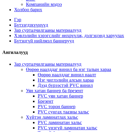
Компанийн мэдээ
Холбоо барих
Гэр
Бүтээгдэхүүнүүд
Зар сурталчилгааны материалууд
Хэвлэлийн хэрэгслийг өнхрүүлж, дэлгэцэнд харуулах
Бүтэцгүй нийлмэл баннерууд
Ангилалууд
Зар сурталчилгааны материалууд
Өөрөө наалддаг винил ба нэг талын хараа
Өөрөө наалддаг винил наалт
Нэг чиглэлийн алсын хараа
Дээд бүрээстэй PVC винил
Уян хатан баннер ба брезент
PVC уян хатан баннер
Брезент
PVC торон баннер
PVC сунгах таазны хальс
Хүйтэн ламинатлах хальс
PVC ламинатан хальс
PVC үнэгүй ламинатан хальс