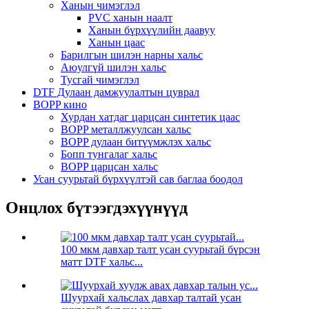
Ханын чимэглэл
PVC ханын наалт
Ханын бүрхүүлийн даавуу
Ханын цаас
Барилгын шилэн нарны хальс
Аюулгүй шилэн хальс
Тусгай чимэглэл
DTF Дулаан дамжуулалтын цуврал
BOPP кино
Хурдан хатдаг царцсан синтетик цаас
BOPP металлжуулсан хальс
BOPP дулаан битүүмжлэх хальс
Бопп тунгалаг хальс
BOPP царцсан хальс
Усан суурьтай бүрхүүлтэй сав баглаа боодол
Онцлох бүтээгдэхүүнүүд
100 мкм давхар талт усан суурьтай бүрсэн
матт DTF хальс...
Шуурхай хальслах давхар талтай усан