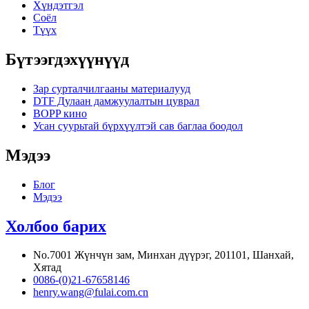
Хүндэтгэл
Соёл
Түүх
Бүтээгдэхүүнүүд
Зар сурталчилгааны материалууд
DTF Дулаан дамжуулалтын цуврал
BOPP кино
Усан суурьтай бүрхүүлтэй сав баглаа боодол
Мэдээ
Блог
Мэдээ
Холбоо барих
No.7001 Жүнчүн зам, Минхан дүүрэг, 201101, Шанхай,
Хятад
0086-(0)21-67658146
henry.wang@fulai.com.cn