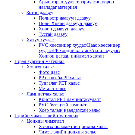
Арын гэрэлтүүлэгт зориулсан өөрөө
наалддаг материал
Зотон даавуу
Полиэстр даавуун даавуу
Поли-Хөвөн даавуун даавуу
Хөвөн даавуун даавуу
Тусгай даавуу
Хатуу хуудас
PVC хөөсөнцөр хуудас/Цаас хөөсөнцөр
хуудас/PP хөндий хавтан/Акрил хуудас/
Хөнгөн цагаан нийлмэл хавтан
Гэрэл зургийн материал
Хэвлэх хальс
Фото цаас
PP наалт ба PP хальс
Тунгалаг PET хальс
Металл хальс
Ламинатлах хальс
Кристал PET ламинатжуулалт
PVC бүтэцтэй ламинат
Хоёр талын наалдамхай хальс
Гэрийн чимэглэлийн материал
Цонхны чимэглэл
Хэвлэх боломжтой цонхны хальс
Чимэглэлийн цонхны хальс