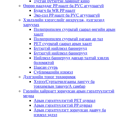
Тусгай бүтэцтэй ламинат кино
Өөрөө наалддаг PP наалт ба PVC агуулаагүй
Будагч ба WR PP наалт
Эко-сол PP наалт ба PVC агуулаагүй
Хэвлэлийн хэрэгслийг өнхрүүлж, дэлгэцэнд
харуулах
Полипропилен суурьтай саарал өнгийн арын
хаалт
Полипропилен суурьтай цагаан ар тал
PET суурьтай саарал арын хаалт
Бүтэцтэй нийлмэл баннерууд
Бүтэцгүй нийлмэл баннерууд
Нийлмэл баннерууд давхар талтай хэвлэх
боломжтой
Цаасан суурь
Сублимацийн нэхмэл
Дэлгэцийн тоног төхөөрөмж
Хүрээ/Сурталчилгааны лангуу ба
товхимлын тавиур/А самбар
Гэрлийн хайрцагт зориулсан арын гэрэлтүүлэгтэй
медиа
Арын гэрэлтүүлэгтэй PET цуврал
Арын гэрэлтүүлэгтэй PP цуврал
Арын гэрэлтүүлэгт зориулсан даавуу ба
нэхмэл эдлэл