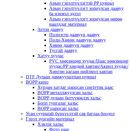
Арын гэрэлтүүлэгтэй PP цуврал
Арын гэрэлтүүлэгт зориулсан даавуу
ба нэхмэл эдлэл
Арын гэрэлтүүлэгт зориулсан өөрөө
наалддаг материал
Зотон даавуу
Полиэстр даавуун даавуу
Поли-Хөвөн даавуун даавуу
Хөвөн даавуун даавуу
Тусгай даавуу
Хатуу хуудас
PVC хөөсөнцөр хуудас/Цаас хөөсөнцөр
хуудас/PP хөндий хавтан/Акрил хуудас/
Хөнгөн цагаан нийлмэл хавтан
DTF Дулаан дамжуулалтын цуврал
BOPP кино
Хурдан хатдаг царцсан синтетик цаас
BOPP металлжуулсан хальс
BOPP дулаан битүүмжлэх хальс
Бопп тунгалаг хальс
BOPP царцсан хальс
Усан суурьтай бүрхүүлтэй сав баглаа боодол
Гэрэл зургийн материал
Хэвлэх хальс
Фото цаас