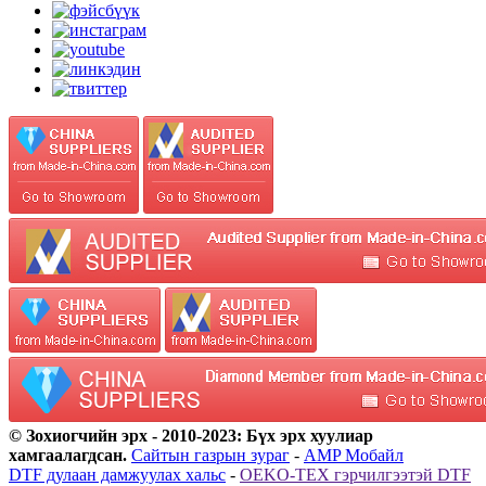
© Зохиогчийн эрх - 2010-2023: Бүх эрх хуулиар
хамгаалагдсан.
Сайтын газрын зураг
-
AMP Мобайл
DTF дулаан дамжуулах хальс
-
OEKO-TEX гэрчилгээтэй DTF