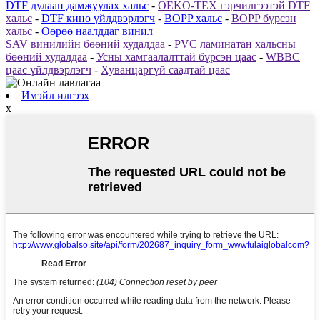
DTF дулаан дамжуулах хальс
-
OEKO-TEX гэрчилгээтэй DTF
хальс
-
DTF кино үйлдвэрлэгч
-
BOPP хальс
-
BOPP бүрсэн
хальс
-
Өөрөө наалддаг винил
SAV винилийн бөөний худалдаа
-
PVC ламинатан хальсны
бөөний худалдаа
-
Усны хамгаалалттай бүрсэн цаас
-
WBBC
цаас үйлдвэрлэгч
-
Хуванцаргүй саадтай цаас
Имэйл илгээх
x