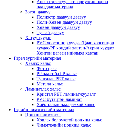
Арын гэрэлтүүлэгт зориулсан өөрөө
наалддаг материал
Зотон даавуу
Полиэстр даавуун даавуу
Поли-Хөвөн даавуун даавуу
Хөвөн даавуун даавуу
Тусгай даавуу
Хатуу хуудас
PVC хөөсөнцөр хуудас/Цаас хөөсөнцөр
хуудас/PP хөндий хавтан/Акрил хуудас/
Хөнгөн цагаан нийлмэл хавтан
Гэрэл зургийн материал
Хэвлэх хальс
Фото цаас
PP наалт ба PP хальс
Тунгалаг PET хальс
Металл хальс
Ламинатлах хальс
Кристал PET ламинатжуулалт
PVC бүтэцтэй ламинат
Хоёр талын наалдамхай хальс
Гэрийн чимэглэлийн материал
Цонхны чимэглэл
Хэвлэх боломжтой цонхны хальс
Чимэглэлийн цонхны хальс