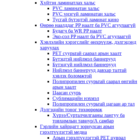
Хүйтэн ламинатлах хальс
PVC ламинатан хальс
PVC үнэгүй ламинатан хальс
Тусгай бүтэцтэй ламинат кино
Өөрөө наалддаг PP наалт ба PVC агуулаагүй
Будагч ба WR PP наалт
Эко-сол PP наалт ба PVC агуулаагүй
Хэвлэлийн хэрэгслийг өнхрүүлж, дэлгэцэнд
харуулах
PET суурьтай саарал арын хаалт
Бүтэцтэй нийлмэл баннерууд
Бүтэцгүй нийлмэл баннерууд
Нийлмэл баннерууд давхар талтай
хэвлэх боломжтой
Полипропилен суурьтай саарал өнгийн
арын хаалт
Цаасан суурь
Сублимацийн нэхмэл
Полипропилен суурьтай цагаан ар тал
Дэлгэцийн тоног төхөөрөмж
Хүрээ/Сурталчилгааны лангуу ба
товхимлын тавиур/А самбар
Гэрлийн хайрцагт зориулсан арын
гэрэлтүүлэгтэй медиа
Арын гэрэлтүүлэгтэй PET цуврал