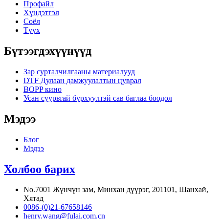
Профайл
Хүндэтгэл
Соёл
Түүх
Бүтээгдэхүүнүүд
Зар сурталчилгааны материалууд
DTF Дулаан дамжуулалтын цуврал
BOPP кино
Усан суурьтай бүрхүүлтэй сав баглаа боодол
Мэдээ
Блог
Мэдээ
Холбоо барих
No.7001 Жүнчүн зам, Минхан дүүрэг, 201101, Шанхай,
Хятад
0086-(0)21-67658146
henry.wang@fulai.com.cn