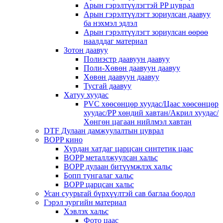
Арын гэрэлтүүлэгтэй PP цуврал
Арын гэрэлтүүлэгт зориулсан даавуу
ба нэхмэл эдлэл
Арын гэрэлтүүлэгт зориулсан өөрөө
наалддаг материал
Зотон даавуу
Полиэстр даавуун даавуу
Поли-Хөвөн даавуун даавуу
Хөвөн даавуун даавуу
Тусгай даавуу
Хатуу хуудас
PVC хөөсөнцөр хуудас/Цаас хөөсөнцөр
хуудас/PP хөндий хавтан/Акрил хуудас/
Хөнгөн цагаан нийлмэл хавтан
DTF Дулаан дамжуулалтын цуврал
BOPP кино
Хурдан хатдаг царцсан синтетик цаас
BOPP металлжуулсан хальс
BOPP дулаан битүүмжлэх хальс
Бопп тунгалаг хальс
BOPP царцсан хальс
Усан суурьтай бүрхүүлтэй сав баглаа боодол
Гэрэл зургийн материал
Хэвлэх хальс
Фото цаас