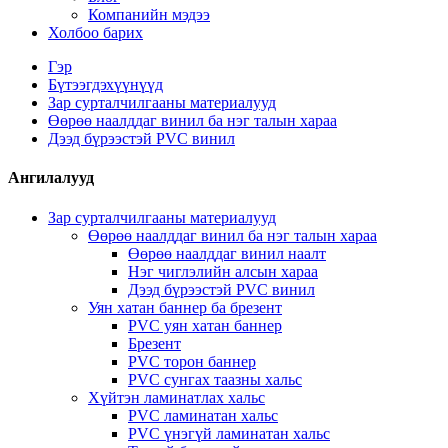
Компанийн мэдээ
Холбоо барих
Гэр
Бүтээгдэхүүнүүд
Зар сурталчилгааны материалууд
Өөрөө наалддаг винил ба нэг талын хараа
Дээд бүрээстэй PVC винил
Ангилалууд
Зар сурталчилгааны материалууд
Өөрөө наалддаг винил ба нэг талын хараа
Өөрөө наалддаг винил наалт
Нэг чиглэлийн алсын хараа
Дээд бүрээстэй PVC винил
Уян хатан баннер ба брезент
PVC уян хатан баннер
Брезент
PVC торон баннер
PVC сунгах таазны хальс
Хүйтэн ламинатлах хальс
PVC ламинатан хальс
PVC үнэгүй ламинатан хальс