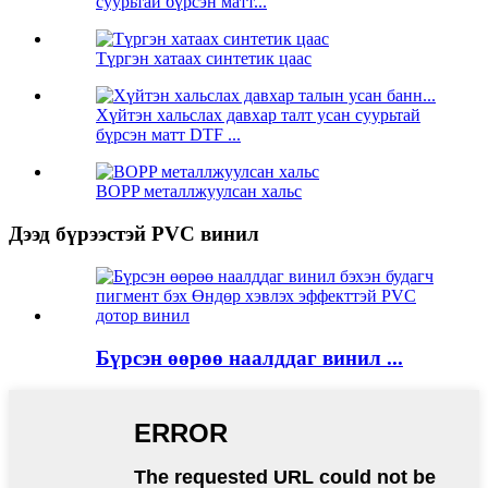
суурьтай бүрсэн матт...
Түргэн хатаах синтетик цаас
Хүйтэн хальслах давхар талт усан суурьтай
бүрсэн матт DTF ...
BOPP металлжуулсан хальс
Дээд бүрээстэй PVC винил
Бүрсэн өөрөө наалддаг винил ...