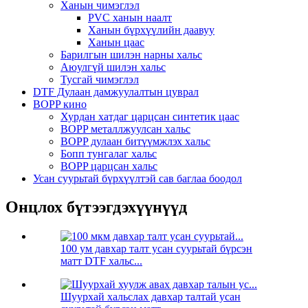
Ханын чимэглэл
PVC ханын наалт
Ханын бүрхүүлийн даавуу
Ханын цаас
Барилгын шилэн нарны хальс
Аюулгүй шилэн хальс
Тусгай чимэглэл
DTF Дулаан дамжуулалтын цуврал
BOPP кино
Хурдан хатдаг царцсан синтетик цаас
BOPP металлжуулсан хальс
BOPP дулаан битүүмжлэх хальс
Бопп тунгалаг хальс
BOPP царцсан хальс
Усан суурьтай бүрхүүлтэй сав баглаа боодол
Онцлох бүтээгдэхүүнүүд
100 ум давхар талт усан суурьтай бүрсэн
матт DTF хальс...
Шуурхай хальслах давхар талтай усан