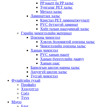
PP наалт ба PP хальс
Тунгалаг PET хальс
Металл хальс
Ламинатлах хальс
Кристал PET ламинатжуулалт
PVC бүтэцтэй ламинат
Хоёр талын наалдамхай хальс
Гэрийн чимэглэлийн материал
Цонхны чимэглэл
Хэвлэх боломжтой цонхны хальс
Чимэглэлийн цонхны хальс
Ханын чимэглэл
PVC ханын наалт
Ханын бүрхүүлийн даавуу
Ханын цаас
Барилгын шилэн нарны хальс
Аюулгүй шилэн хальс
Тусгай чимэглэл
Фулайгийн тухай
Профайл
Хүндэтгэл
Соёл
Түүх
Мэдээ
Блог