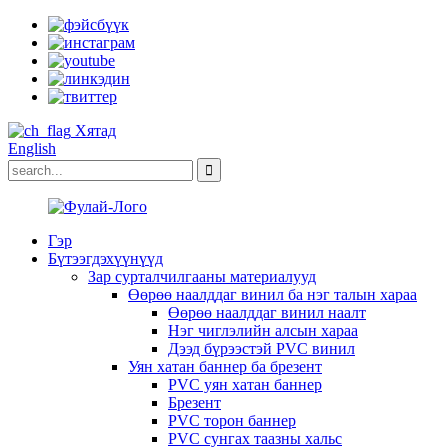
Хятад
English
Гэр
Бүтээгдэхүүнүүд
Зар сурталчилгааны материалууд
Өөрөө наалддаг винил ба нэг талын хараа
Өөрөө наалддаг винил наалт
Нэг чиглэлийн алсын хараа
Дээд бүрээстэй PVC винил
Уян хатан баннер ба брезент
PVC уян хатан баннер
Брезент
PVC торон баннер
PVC сунгах таазны хальс