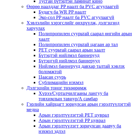
Тусгай бүтэцтэй ламинат кино
Өөрөө наалддаг PP наалт ба PVC агуулаагүй
Будагч ба WR PP наалт
Эко-сол PP наалт ба PVC агуулаагүй
Хэвлэлийн хэрэгслийг өнхрүүлж, дэлгэцэнд
харуулах
Полипропилен суурьтай саарал өнгийн арын
хаалт
Полипропилен суурьтай цагаан ар тал
PET суурьтай саарал арын хаалт
Бүтэцтэй нийлмэл баннерууд
Бүтэцгүй нийлмэл баннерууд
Нийлмэл баннерууд давхар талтай хэвлэх
боломжтой
Цаасан суурь
Сублимацийн нэхмэл
Дэлгэцийн тоног төхөөрөмж
Хүрээ/Сурталчилгааны лангуу ба
товхимлын тавиур/А самбар
Гэрлийн хайрцагт зориулсан арын гэрэлтүүлэгтэй
медиа
Арын гэрэлтүүлэгтэй PET цуврал
Арын гэрэлтүүлэгтэй PP цуврал
Арын гэрэлтүүлэгт зориулсан даавуу ба
нэхмэл эдлэл